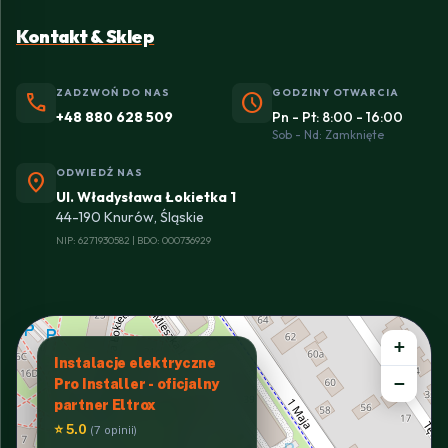
Kontakt & Sklep
ZADZWOŃ DO NAS
GODZINY OTWARCIA
phone
schedule
+48 880 628 509
Pn - Pt: 8:00 - 16:00
Sob - Nd: Zamknięte
ODWIEDŹ NAS
location_on
Ul. Władysława Łokietka 1
44-190 Knurów, Śląskie
NIP: 6271930582 | BDO: 000736929
+
Instalacje elektryczne
−
Pro Installer - oficjalny
partner Eltrox
⭐ 5.0
(7 opinii)