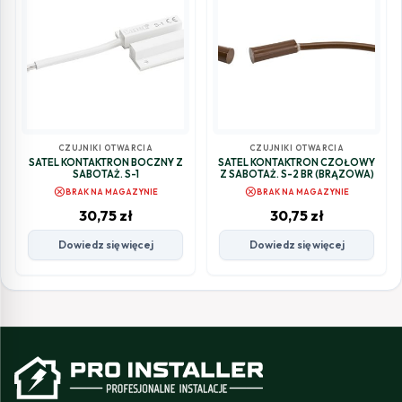
CZUJNIKI OTWARCIA
CZUJNIKI OTWARCIA
SATEL KONTAKTRON BOCZNY Z
SATEL KONTAKTRON CZOŁOWY
SABOTAŻ. S-1
Z SABOTAŻ. S-2 BR (BRĄZOWA)
cancel
cancel
BRAK NA MAGAZYNIE
BRAK NA MAGAZYNIE
30,75
zł
30,75
zł
Dowiedz się więcej
Dowiedz się więcej