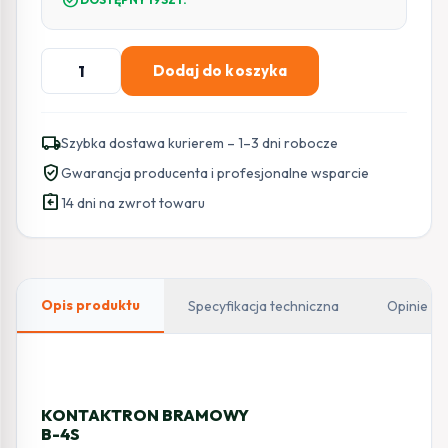
ilość
Dodaj do koszyka
SATEL
KONTAKTRON
BRAMOWY
local_shipping
Szybka dostawa kurierem – 1–3 dni robocze
GARAŻOWY
verified_user
Gwarancja producenta i profesjonalne wsparcie
(METAL)
assignment_return
B-
14 dni na zwrot towaru
4S
Opis produktu
Specyfikacja techniczna
Opinie
KONTAKTRON BRAMOWY
B-4S