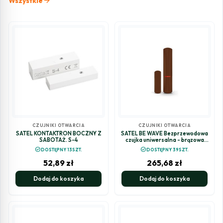
arrow_forward
Wszystkie
CZUJNIKI OTWARCIA
CZUJNIKI OTWARCIA
SATEL KONTAKTRON BOCZNY Z
SATEL BE WAVE Bezprzewodowa
SABOTAŻ. S-4
czujka uniwersalna - brązowa
Multipurpose Detector BR AXD-
check_circle
check_circle
DOSTĘPNY 13SZT.
DOSTĘPNY 39SZT.
200 BR ABAX2
52,89
zł
265,68
zł
Dodaj do koszyka
Dodaj do koszyka