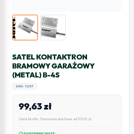
SATEL KONTAKTRON
BRAMOWY GARAŻOWY
(METAL) B-4S
SKU: 7257
99,63
zł
Cena brutto · Darmowa dostawa od 1000 zł
check_circle
DOSTĘPNY 19SZT.