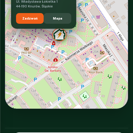
Ul. Władysława Łokietka 1
44-190 Knurów, Śląskie
Zadzwoń
Mapa
INTERACTIVE VIEW