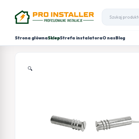
Strona główna
Sklep
Strefa instalatora
O nas
Blog
🔍