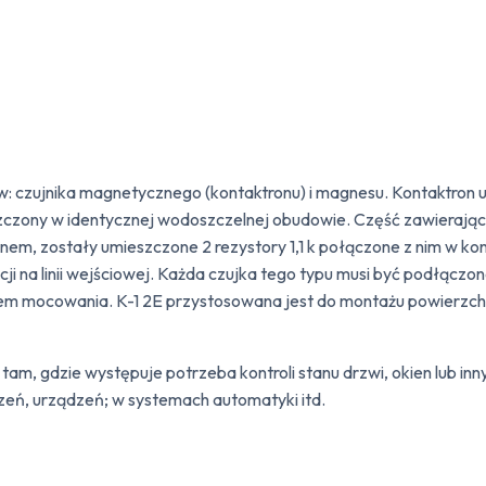
w: czujnika magnetycznego (kontaktronu) i magnesu. Kontaktro
eszczony w identycznej wodoszczelnej obudowie. Część zawiera
m, zostały umieszczone 2 rezystory 1,1 k połączone z nim w konf
i na linii wejściowej. Każda czujka tego typu musi być podłączon
bem mocowania. K-1 2E przystosowana jest do montażu powierzch
m, gdzie występuje potrzeba kontroli stanu drzwi, okien lub inn
zeń, urządzeń; w systemach automatyki itd.