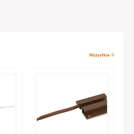
arrow_forward
Wszystkie