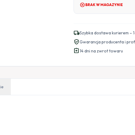
cancel
BRAK W MAGAZYNIE
local_shipping
Szybka dostawa kurierem – 1
verified_user
Gwarancja producenta i pro
assignment_return
14 dni na zwrot towaru
ie