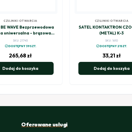
CZUJNIKI OTWARCIA
CZUJNIKI OTWARCIA
 BE WAVE Bezprzewodowa
SATEL KONTAKTRON CZ
ka uniwersalna - brązowa
(METAL) K-3
purpose Detector BR AXD-
SKU: 21745
SKU: 1610
200 BR ABAX2
check_circle
check_circle
DOSTĘPNY 39SZT.
DOSTĘPNY 21SZT.
265,68
zł
33,21
zł
Dodaj do koszyka
Dodaj do koszyka
Oferowane usługi