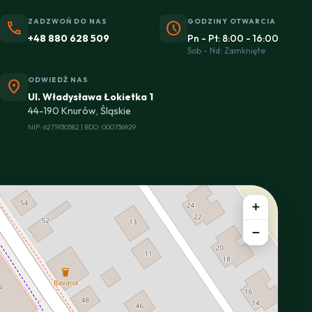
ZADZWOŃ DO NAS
GODZINY OTWARCIA
phone
schedule
+48 880 628 509
Pn - Pt: 8:00 - 16:00
Sob - Nd: Zamknięte
ODWIEDŹ NAS
location_on
Ul. Władysława Łokietka 1
44-190 Knurów, Śląskie
NIP: 6271930582 | BDO: 000736929
+
−