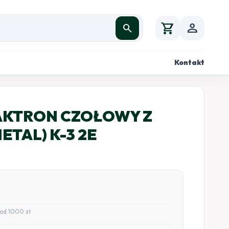
shopping_cart
person
search
Kontakt
AKTRON CZOŁOWY Z
ETAL) K-3 2E
od 1000 zł