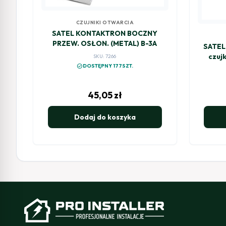
CZUJNIKI OTWARCIA
SATEL KONTAKTRON BOCZNY
PRZEW. OSŁON. (METAL) B-3A
SATEL
czuj
SKU: 7266
Multi
check_circle
DOSTĘPNY 177SZT.
45,05
zł
Dodaj do koszyka