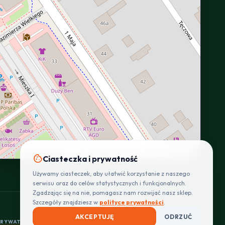
INTERACTIVE VIEW
cookie
Ciasteczka i prywatność
Używamy ciasteczek, aby ułatwić korzystanie z naszego
serwisu oraz do celów statystycznych i funkcjonalnych.
Zgadzając się na nie, pomagasz nam rozwijać nasz sklep.
Szczegóły znajdziesz w
polityce prywatności
.
AKCEPTUJĘ
ODRZUĆ
PRYWATNOŚCI
REGULAMIN
CENNIK DOSTAW
ZWROTY I REKLAMACJE