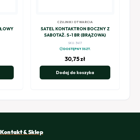
CZUJNIKI OTWARCIA
OŁOWY
SATEL KONTAKTRON BOCZNY Z
SABOTAŻ. S-1 BR (BRĄZOWA)
SKU: 3417
check_circle
DOSTĘPNY 3SZT.
30,75
zł
Dodaj do koszyka
Kontakt & Sklep