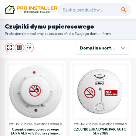
search
Czujniki dymu papierosowego
Profesjonalne systemy zabezpieczeń dla Twojego domu i firmy.
grid_view
list_alt
tune
CZUJNIKI DYMU PAPIEROSOWEGO
CZUJNIKI DYMU PAPIEROSOWEGO
Czujnik dymu papierosowego
CZUJNIK EURA DYMU PAP. AUTO.
EURA ALG-61B8 do sysytemów
SD-20B8