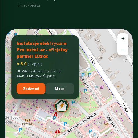
NIP: 6271930582
+
Instalacje elektryczne
−
Pro Installer - oficjalny
partner Eltrox
⭐ 5.0
(7 opinii)
Ul. Władysława Łokietka 1
44-190 Knurów, Śląskie
Zadzwoń
Mapa