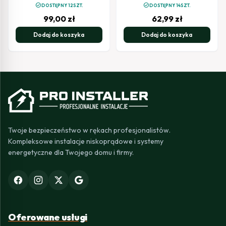
alarmowych
check_circle
check_circle
DOSTĘPNY 12SZT.
DOSTĘPNY 14SZT.
99,00
zł
62,99
zł
Dodaj do koszyka
Dodaj do koszyka
Twoje bezpieczeństwo w rękach profesjonalistów.
Kompleksowe instalacje niskoprądowe i systemy
energetyczne dla Twojego domu i firmy.
Oferowane usługi