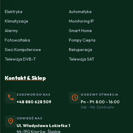
Elektryka
Automatyka
Klimatyzacje
Monitoring IP
Alarmy
Smart Home
Fotowoltaika
Pompy Ciepła
Sieci Komputerowe
Rekuperacja
Telewizja DVB-T
Telewizja SAT
Kontakt & Sklep
ZADZWOŃ DO NAS
GODZINY OTWARCIA
phone
schedule
+48 880 628 509
Pn - Pt: 8:00 - 16:00
Sob - Nd: Zamknięte
ODWIEDŹ NAS
location_on
Ul. Władysława Łokietka 1
44-190 Knurów, Śląskie