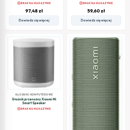
cancel
cancel
BRAK NA MAGAZYNIE
BRAK NA MAGAZYNIE
97,48
zł
59,60
zł
Dowiedz się więcej
Dowiedz się więcej
GŁOŚNIKI KOMPUTEROWE
Głośnik przenośny Xiaomi Mi
Smart Speaker
cancel
BRAK NA MAGAZYNIE