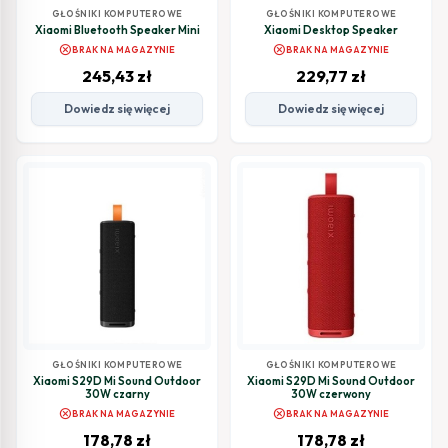
GŁOŚNIKI KOMPUTEROWE
GŁOŚNIKI KOMPUTEROWE
Xiaomi Bluetooth Speaker Mini
Xiaomi Desktop Speaker
cancel
cancel
BRAK NA MAGAZYNIE
BRAK NA MAGAZYNIE
245,43
zł
229,77
zł
Dowiedz się więcej
Dowiedz się więcej
GŁOŚNIKI KOMPUTEROWE
GŁOŚNIKI KOMPUTEROWE
Xiaomi S29D Mi Sound Outdoor
Xiaomi S29D Mi Sound Outdoor
30W czarny
30W czerwony
cancel
cancel
BRAK NA MAGAZYNIE
BRAK NA MAGAZYNIE
178,78
zł
178,78
zł