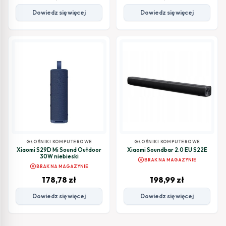
Dowiedz się więcej
Dowiedz się więcej
GŁOŚNIKI KOMPUTEROWE
GŁOŚNIKI KOMPUTEROWE
Xiaomi S29D Mi Sound Outdoor
Xiaomi Soundbar 2.0 EU S22E
30W niebieski
cancel
BRAK NA MAGAZYNIE
cancel
BRAK NA MAGAZYNIE
178,78
zł
198,99
zł
Dowiedz się więcej
Dowiedz się więcej