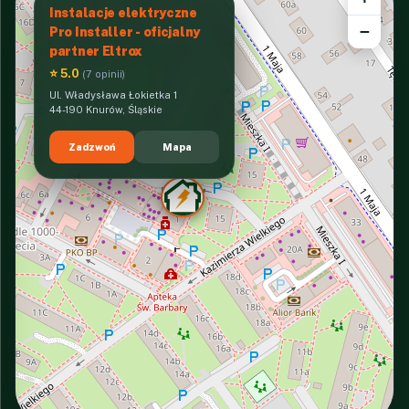
Instalacje elektryczne
−
Pro Installer - oficjalny
partner Eltrox
⭐ 5.0
(7 opinii)
Ul. Władysława Łokietka 1
44-190 Knurów, Śląskie
Zadzwoń
Mapa
INTERACTIVE VIEW