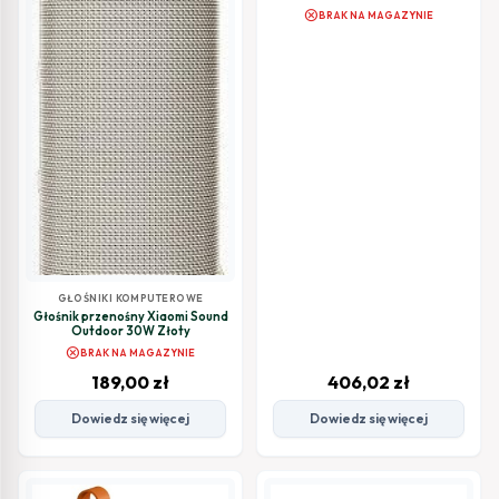
cancel
BRAK NA MAGAZYNIE
GŁOŚNIKI KOMPUTEROWE
Głośnik przenośny Xiaomi Sound
Outdoor 30W Złoty
cancel
BRAK NA MAGAZYNIE
189,00
zł
406,02
zł
Dowiedz się więcej
Dowiedz się więcej