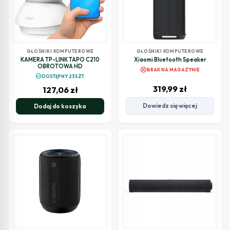
GŁOŚNIKI KOMPUTEROWE
GŁOŚNIKI KOMPUTEROWE
KAMERA TP-LINK TAPO C210
Xiaomi Bluetooth Speaker
OBROTOWA HD
cancel
BRAK NA MAGAZYNIE
check_circle
DOSTĘPNY 23SZT.
319,99
zł
127,06
zł
Dowiedz się więcej
Dodaj do koszyka