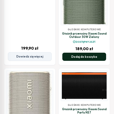
GŁOŚNIKI KOMPUTEROWE
Głośnik przenośny Xiaomi Sound
Outdoor 30W Zielony
check_circle
DOSTĘPNY 2SZT.
199,90
zł
189,00
zł
Dowiedz się więcej
Dodaj do koszyka
GŁOŚNIKI KOMPUTEROWE
Głośnik przenośny Xiaomi Sound
Party NS7