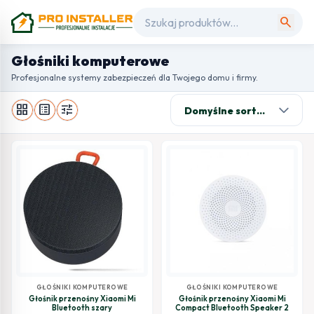
search
Głośniki komputerowe
Profesjonalne systemy zabezpieczeń dla Twojego domu i firmy.
grid_view
list_alt
tune
GŁOŚNIKI KOMPUTEROWE
GŁOŚNIKI KOMPUTEROWE
Głośnik przenośny Xiaomi Mi
Głośnik przenośny Xiaomi Mi
Bluetooth szary
Compact Bluetooth Speaker 2