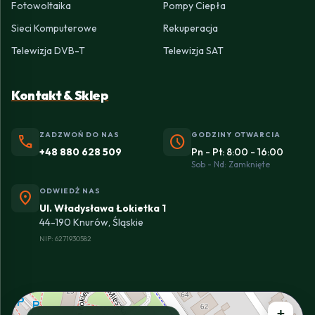
Fotowoltaika
Pompy Ciepła
Sieci Komputerowe
Rekuperacja
Telewizja DVB-T
Telewizja SAT
Kontakt & Sklep
ZADZWOŃ DO NAS
GODZINY OTWARCIA
phone
schedule
+48 880 628 509
Pn - Pt: 8:00 - 16:00
Sob - Nd: Zamknięte
ODWIEDŹ NAS
location_on
Ul. Władysława Łokietka 1
44-190 Knurów, Śląskie
NIP: 6271930582
+