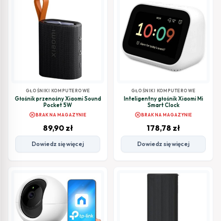
GŁOŚNIKI KOMPUTEROWE
GŁOŚNIKI KOMPUTEROWE
Głośnik przenośny Xiaomi Sound
Inteligentny głośnik Xiaomi Mi
Pocket 5W
Smart Clock
cancel
cancel
BRAK NA MAGAZYNIE
BRAK NA MAGAZYNIE
89,90
zł
178,78
zł
Dowiedz się więcej
Dowiedz się więcej