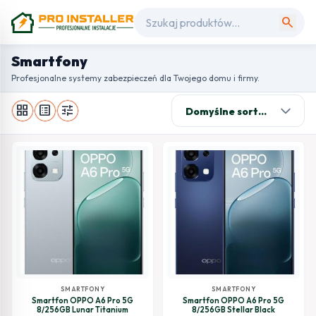
search
Smartfony
Profesjonalne systemy zabezpieczeń dla Twojego domu i firmy.
grid_view
list_alt
tune
SMARTFONY
SMARTFONY
Smartfon OPPO A6 Pro 5G
Smartfon OPPO A6 Pro 5G
8/256GB Lunar Titanium
8/256GB Stellar Black