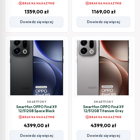
cancel
cancel
BRAK NA MAGAZYNIE
BRAK NA MAGAZYNIE
1359,00
zł
1169,00
zł
Dowiedz się więcej
Dowiedz się więcej
SMARTFONY
SMARTFONY
Smartfon OPPO Find X9
Smartfon OPPO Find X9
12/512GB Space Black
12/512GB Titanium Grey
cancel
cancel
BRAK NA MAGAZYNIE
BRAK NA MAGAZYNIE
4399,00
zł
4399,00
zł
Dowiedz się więcej
Dowiedz się więcej