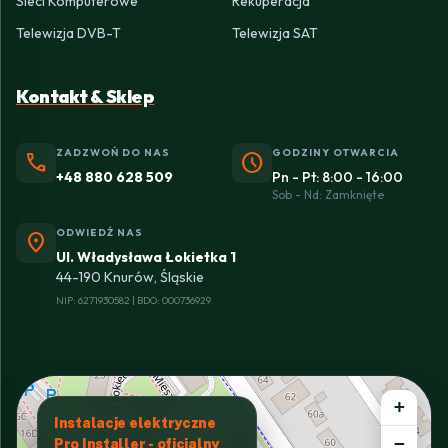
Sieci Komputerowe
Rekuperacja
Telewizja DVB-T
Telewizja SAT
Kontakt & Sklep
ZADZWOŃ DO NAS
GODZINY OTWARCIA
phone
schedule
+48 880 628 509
Pn - Pt: 8:00 - 16:00
Sob - Nd: Zamknięte
ODWIEDŹ NAS
location_on
Ul. Władysława Łokietka 1
44-190 Knurów, Śląskie
NIP: 6271930582 | BDO: 000736929
+
Instalacje elektryczne
−
Pro Installer - oficjalny