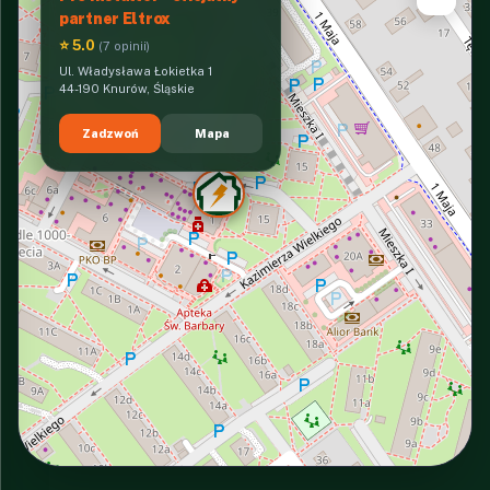
partner Eltrox
⭐ 5.0
(7 opinii)
Ul. Władysława Łokietka 1
44-190 Knurów, Śląskie
Zadzwoń
Mapa
INTERACTIVE VIEW