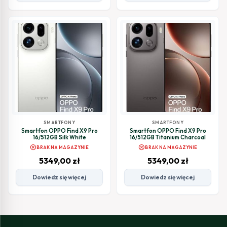
SMARTFONY
SMARTFONY
Smartfon OPPO Find X9 Pro
Smartfon OPPO Find X9 Pro
16/512GB Silk White
16/512GB Titanium Charcoal
cancel
cancel
BRAK NA MAGAZYNIE
BRAK NA MAGAZYNIE
5349,00
zł
5349,00
zł
Dowiedz się więcej
Dowiedz się więcej