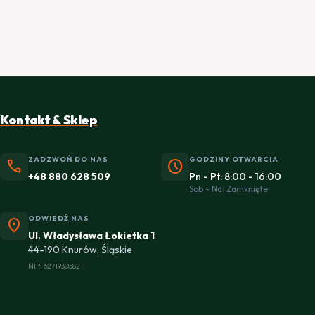
Kontakt & Sklep
ZADZWOŃ DO NAS
GODZINY OTWARCIA
phone
schedule
+48 880 628 509
Pn - Pt: 8:00 - 16:00
Sob - Nd: Zamknięte
ODWIEDŹ NAS
location_on
Ul. Władysława Łokietka 1
44-190 Knurów, Śląskie
NIP: 6271930582