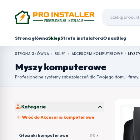
Strona główna
Sklep
Strefa instalatora
O nas
Blog
STRONA GŁÓWNA
SKLEP
AKCESORIA KOMPUTEROWE
MYSZ
chevron_right
chevron_right
chevron_right
Myszy komputerowe
Profesjonalne systemy zabezpieczeń dla Twojego domu i firmy.
expand_more
category
Kategorie
arrow_back
Wróć do Akcesoria komputerowe
Głośniki komputerowe
chevron_right
(16)