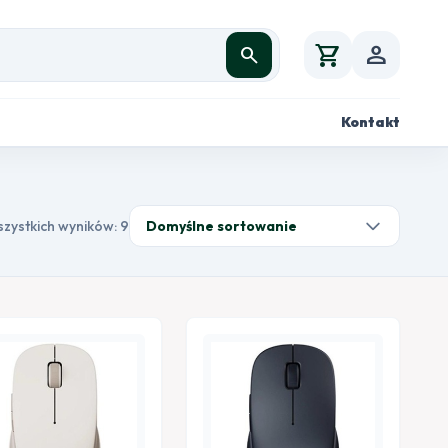
shopping_cart
person
search
Kontakt
szystkich wyników: 9