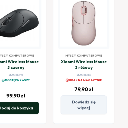
YSZY KOMPUTEROWE
MYSZY KOMPUTEROWE
omi Wireless Mouse
Xiaomi Wireless Mouse
3 czarny
3 różowy
SKU: 53348
SKU: 53350
cancel
check_circle
DOSTĘPNY 4SZT.
BRAK NA MAGAZYNIE
79,90
zł
99,90
zł
Dowiedz się
więcej
Dodaj do koszyka