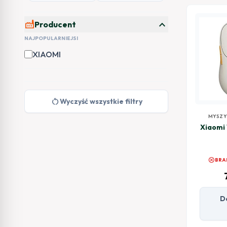
expand_more
factory
Producent
NAJPOPULARNIEJSI
XIAOMI
restart_alt
Wyczyść wszystkie filtry
MYSZ
Xiaomi
cancel
BRA
D