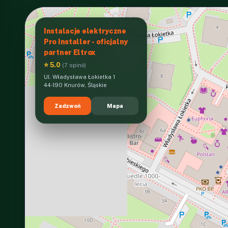
Instalacje elektryczne
Pro Installer - oficjalny
partner Eltrox
⭐ 5.0
(7 opinii)
Ul. Władysława Łokietka 1
44-190 Knurów, Śląskie
Zadzwoń
Mapa