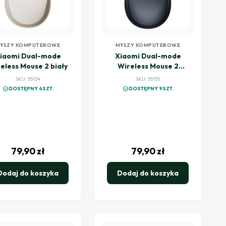
YSZY KOMPUTEROWE
MYSZY KOMPUTEROWE
iaomi Dual-mode
Xiaomi Dual-mode
eless Mouse 2 biały
Wireless Mouse 2
czarny
SKU: 55154
SKU: 55155
check_circle
check_circle
DOSTĘPNY 6SZT.
DOSTĘPNY 9SZT.
79,90
zł
79,90
zł
Dodaj do koszyka
Dodaj do koszyka