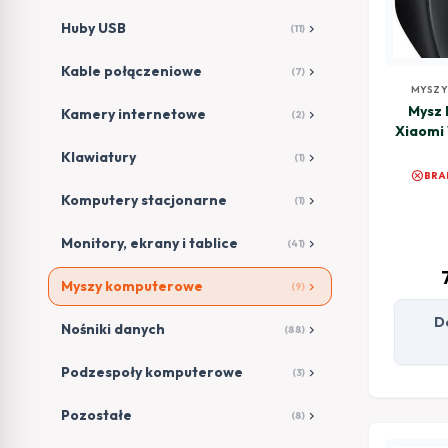
Huby USB
chevron_right
(11)
Kable połączeniowe
chevron_right
(7)
MYSZ
Mysz
Kamery internetowe
chevron_right
(2)
Xiaomi
Com
Klawiatury
chevron_right
(1)
cancel
BRA
Komputery stacjonarne
chevron_right
(1)
Monitory, ekrany i tablice
chevron_right
(41)
Myszy komputerowe
chevron_right
(9)
D
Nośniki danych
chevron_right
(88)
Podzespoły komputerowe
chevron_right
(3)
Pozostałe
chevron_right
(8)