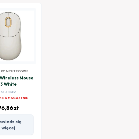
Y KOMPUTEROWE
 Wireless Mouse
3 White
SKU: 54136
K NA MAGAZYNIE
76,86
zł
owiedz się
więcej