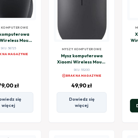
Y KOMPUTEROWE
M
 komputerowa
X
 Wireless Mouse
Wir
fort Edition
SKU: 58725
MYSZY KOMPUTEROWE
czarny
K NA MAGAZYNIE
Mysz komputerowa
Xiaomi Wireless Mouse
Lite 2 czarna
SKU: 55200
cancel
BRAK NA MAGAZYNIE
79,00
zł
49,90
zł
owiedz się
Dowiedz się
więcej
więcej