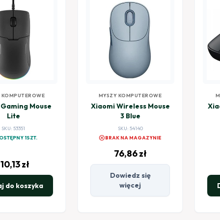
Y KOMPUTEROWE
MYSZY KOMPUTEROWE
M
 Gaming Mouse
Xiaomi Wireless Mouse
Xia
Lite
3 Blue
SKU: 53351
SKU: 54140
cancel
OSTĘPNY 1SZT.
BRAK NA MAGAZYNIE
76,86
zł
110,13
zł
Dowiedz się
więcej
j do koszyka