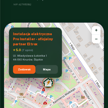
NIP: 6271930582
+
Instalacje elektryczne
−
Pro Installer - oficjalny
partner Eltrox
⭐ 5.0
(7 opinii)
Ul. Władysława Łokietka 1
44-190 Knurów, Śląskie
Zadzwoń
Mapa