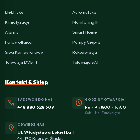
Elektryka
Automatyka
Klimatyzacje
Monitoring IP
Alarmy
Smart Home
Fotowoltaika
Pompy Ciepła
Sieci Komputerowe
Rekuperacja
Telewizja DVB-T
Telewizja SAT
Kontakt & Sklep
ZADZWOŃ DO NAS
GODZINY OTWARCIA
phone
schedule
+48 880 628 509
Pn - Pt: 8:00 - 16:00
Sob - Nd: Zamknięte
ODWIEDŹ NAS
location_on
Ul. Władysława Łokietka 1
44-190 Knurów, Śląskie