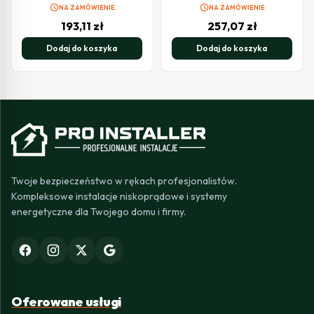
schedule
schedule
NA ZAMÓWIENIE
NA ZAMÓWIENIE
193,11
zł
257,07
zł
Dodaj do koszyka
Dodaj do koszyka
Twoje bezpieczeństwo w rękach profesjonalistów.
Kompleksowe instalacje niskoprądowe i systemy
energetyczne dla Twojego domu i firmy.
Oferowane usługi