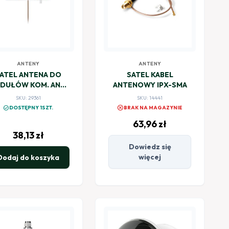
ANTENY
ANTENY
ATEL ANTENA DO
SATEL KABEL
DUŁÓW KOM. ANT-
ANTENOWY IPX-SMA
LTE-I
SKU: 29361
SKU: 14441
cancel
check_circle
DOSTĘPNY 1SZT.
BRAK NA MAGAZYNIE
63,96
zł
38,13
zł
Dowiedz się
więcej
Dodaj do koszyka