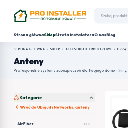
Strona główna
Sklep
Strefa instalatora
O nas
Blog
STRONA GŁÓWNA
SKLEP
AKCESORIA KOMPUTEROWE
URZĄD
chevron_right
chevron_right
chevron_right
Anteny
Profesjonalne systemy zabezpieczeń dla Twojego domu i firmy.
expand_more
category
Kategorie
arrow_back
Wróć do Ubiquiti Networks, anteny
AirFiber
chevron_right
(1)