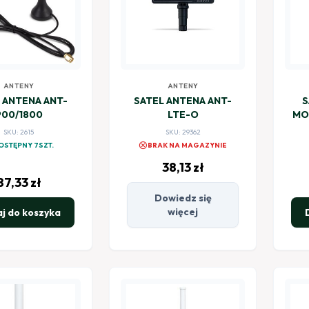
ANTENY
ANTENY
 ANTENA ANT-
SATEL ANTENA ANT-
S
900/1800
LTE-O
MO
SKU: 2615
SKU: 29362
cancel
OSTĘPNY 7SZT.
BRAK NA MAGAZYNIE
38,13
zł
87,33
zł
Dowiedz się
więcej
j do koszyka