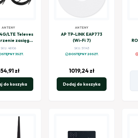
ANTENY
ANTENY
 4G/LTE Televes
AP TP-LINK EAP773
rzenie zasięgu
(Wi-Fi 7)
RO
G - 2 szt.
L
SKU: 48106
SKU: 51143
canc
check_circle
OSTĘPNY 3SZT.
DOSTĘPNY 20SZT.
54,91
zł
1019,24
zł
j do koszyka
Dodaj do koszyka