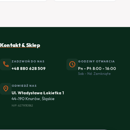
Kontakt & Sklep
ZADZWOŃ DO NAS
GODZINY OTWARCIA
phone
schedule
+48 880 628 509
Pn - Pt: 8:00 - 16:00
Sob - Nd: Zamknięte
ODWIEDŹ NAS
location_on
Ul. Władysława Łokietka 1
44-190 Knurów, Śląskie
NIP: 6271930582