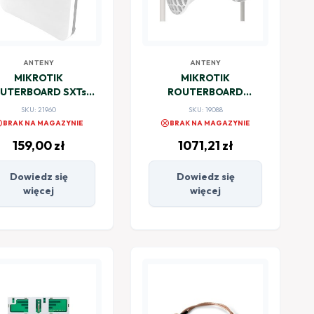
ANTENY
ANTENY
MIKROTIK
MIKROTIK
UTERBOARD SXTsq
ROUTERBOARD
ite2 (RBSXTsq2nD)
Wireless Wire Dish
SKU: 21960
SKU: 19088
(RBLHGG-60adkit)
el
cancel
BRAK NA MAGAZYNIE
BRAK NA MAGAZYNIE
159,00
zł
1071,21
zł
Dowiedz się
Dowiedz się
więcej
więcej