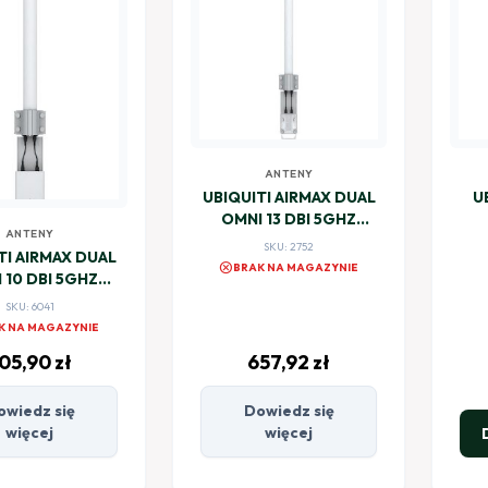
ANTENY
UBIQUITI AIRMAX DUAL
U
OMNI 13 DBI 5GHZ
ANTENY
AMO-5G13
SKU: 2752
TI AIRMAX DUAL
cancel
BRAK NA MAGAZYNIE
0 DBI 5GHZ
MO-5G10
SKU: 6041
K NA MAGAZYNIE
05,90
zł
657,92
zł
owiedz się
Dowiedz się
więcej
więcej