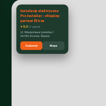
Instalacje elektryczne
Pro Installer - oficjalny
partner Eltrox
⭐ 5.0
(7 opinii)
Ul. Władysława Łokietka 1
44-190 Knurów, Śląskie
Zadzwoń
Mapa