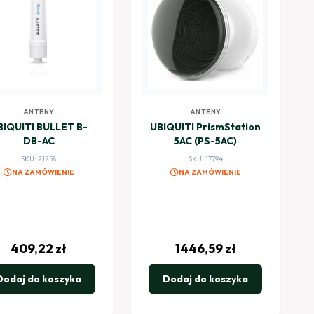
ANTENY
ANTENY
BIQUITI BULLET B-
UBIQUITI PrismStation
DB-AC
5AC (PS-5AC)
SKU: 21258
SKU: 17794
schedule
schedule
NA ZAMÓWIENIE
NA ZAMÓWIENIE
409,22
zł
1446,59
zł
Dodaj do koszyka
Dodaj do koszyka