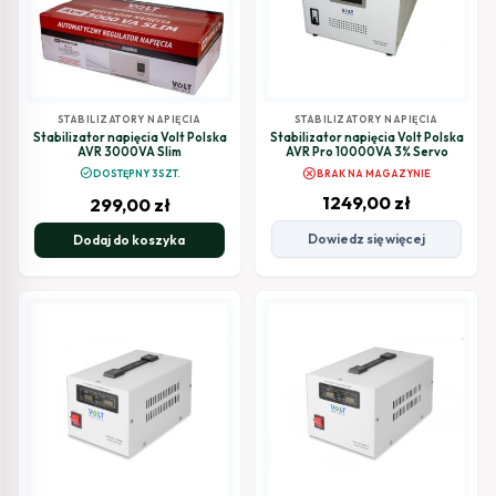
STABILIZATORY NAPIĘCIA
STABILIZATORY NAPIĘCIA
Stabilizator napięcia Volt Polska
Stabilizator napięcia Volt Polska
AVR 3000VA Slim
AVR Pro 10000VA 3% Servo
cancel
check_circle
DOSTĘPNY 3SZT.
BRAK NA MAGAZYNIE
1249,00
zł
299,00
zł
Dowiedz się więcej
Dodaj do koszyka