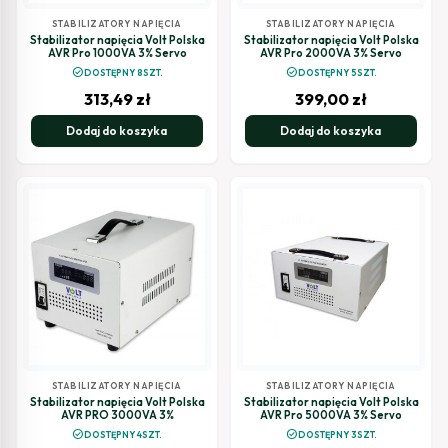
STABILIZATORY NAPIĘCIA
STABILIZATORY NAPIĘCIA
Stabilizator napięcia Volt Polska
Stabilizator napięcia Volt Polska
AVR Pro 1000VA 3% Servo
AVR Pro 2000VA 3% Servo
check_circle
check_circle
DOSTĘPNY 8SZT.
DOSTĘPNY 5SZT.
313,49
zł
399,00
zł
Dodaj do koszyka
Dodaj do koszyka
STABILIZATORY NAPIĘCIA
STABILIZATORY NAPIĘCIA
Stabilizator napięcia Volt Polska
Stabilizator napięcia Volt Polska
AVR PRO 3000VA 3%
AVR Pro 5000VA 3% Servo
check_circle
check_circle
DOSTĘPNY 4SZT.
DOSTĘPNY 3SZT.