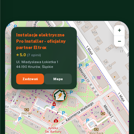
+
Instalacje elektryczne
−
Pro Installer - oficjalny
partner Eltrox
⭐ 5.0
(7 opinii)
Ul. Władysława Łokietka 1
44-190 Knurów, Śląskie
Zadzwoń
Mapa