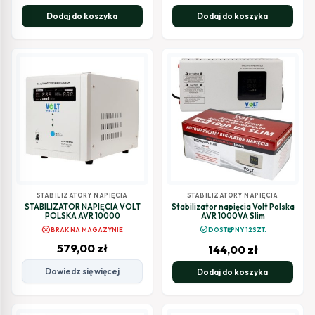
Dodaj do koszyka
Dodaj do koszyka
STABILIZATORY NAPIĘCIA
STABILIZATORY NAPIĘCIA
STABILIZATOR NAPIĘCIA VOLT
Stabilizator napięcia Volt Polska
POLSKA AVR 10000
AVR 1000VA Slim
cancel
check_circle
BRAK NA MAGAZYNIE
DOSTĘPNY 12SZT.
579,00
zł
144,00
zł
Dowiedz się więcej
Dodaj do koszyka