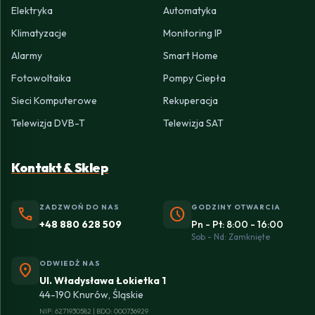
Elektryka
Automatyka
Klimatyzacje
Monitoring IP
Alarmy
Smart Home
Fotowoltaika
Pompy Ciepła
Sieci Komputerowe
Rekuperacja
Telewizja DVB-T
Telewizja SAT
Kontakt & Sklep
ZADZWOŃ DO NAS
GODZINY OTWARCIA
phone
schedule
+48 880 628 509
Pn - Pt: 8:00 - 16:00
Sob - Nd: Zamknięte
ODWIEDŹ NAS
location_on
Ul. Władysława Łokietka 1
44-190 Knurów, Śląskie
NIP: 6271930582 | BDO: 000736929