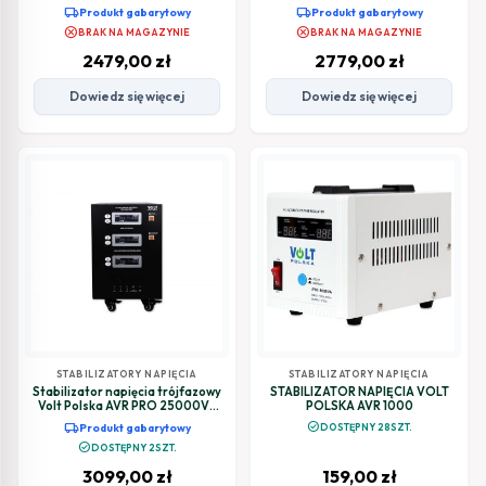
SERVO 3-F
local_shipping
local_shipping
Produkt gabarytowy
Produkt gabarytowy
cancel
cancel
BRAK NA MAGAZYNIE
BRAK NA MAGAZYNIE
2479,00
zł
2779,00
zł
Dowiedz się więcej
Dowiedz się więcej
STABILIZATORY NAPIĘCIA
STABILIZATORY NAPIĘCIA
Stabilizator napięcia trójfazowy
STABILIZATOR NAPIĘCIA VOLT
Volt Polska AVR PRO 25000VA
POLSKA AVR 1000
3% SERVO 3-F
local_shipping
check_circle
Produkt gabarytowy
DOSTĘPNY 28SZT.
check_circle
DOSTĘPNY 2SZT.
3099,00
zł
159,00
zł