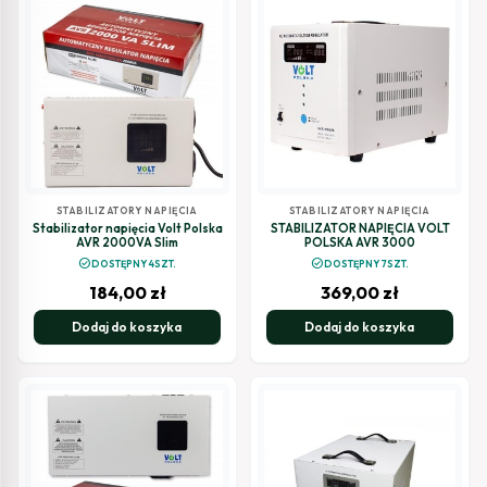
STABILIZATORY NAPIĘCIA
STABILIZATORY NAPIĘCIA
Stabilizator napięcia Volt Polska
STABILIZATOR NAPIĘCIA VOLT
AVR 2000VA Slim
POLSKA AVR 3000
check_circle
check_circle
DOSTĘPNY 4SZT.
DOSTĘPNY 7SZT.
184,00
zł
369,00
zł
Dodaj do koszyka
Dodaj do koszyka