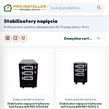
search
Stabilizatory napięcia
Profesjonalne systemy zabezpieczeń dla Twojego domu i firmy.
grid_view
list_alt
tune
STABILIZATORY NAPIĘCIA
STABILIZATORY NAPIĘCIA
Stabilizator napięcia trójfazowy
Stabilizator napięcia trójfazowy
Volt Polska AVR PRO 10000VA
Volt Polska AVR PRO 15000 3%